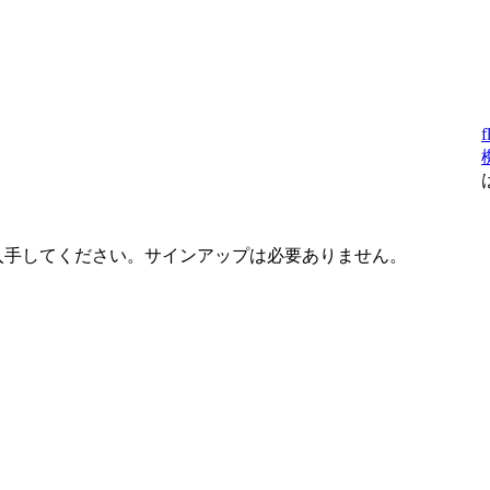
f
入手してください。サインアップは必要ありません。