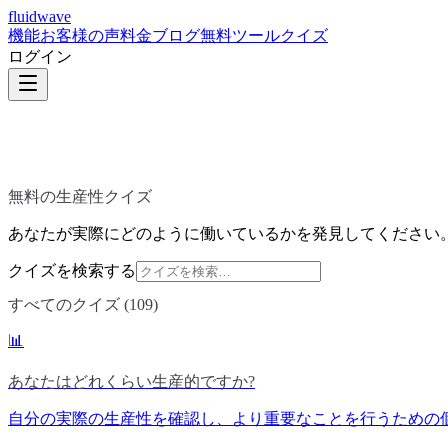
fluidwave
機能
お客様の声
料金
ブログ
無料ツール
クイズ
ログイン
無料の生産性クイズ
あなたが実際にどのように働いているかを発見してください
クイズを検索する
すべてのクイズ (109)
📊
あなたはどれくらい生産的ですか?
自分の実際の生産性を確認し、より重要なことを行うための