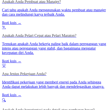
Apakah Anda Pembuat atau Manajer?
Cari tahu apakah Anda menggunakan waktu pembuat atau manajer
dan cara melindungi karya terbaik Anda.
Ikuti kuis →
🏃
Apakah Anda Pelari Cepat atau Pelari Maraton?
Temukan apakah Anda bekerja paling baik dalam peregangan yang
intens atau peregangan yang stabil, dan bagaimana mengatur
kecepatan diri Anda.
Ikuti kuis →
💡
Apa Jenius Pekerjaan Anda?
Identifikasi pekerjaan yang memberi energi pada Anda sehingga
Anda dapat melakukan lebih banyak dan mendelegasikan sisanya.
Ikuti kuis →
🔍
Apakah Anda berorientasi pada detail atau gambaran besar?