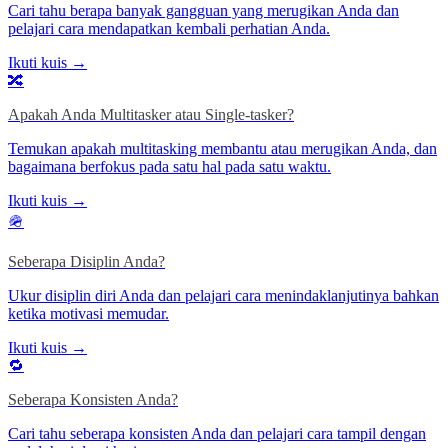
Cari tahu berapa banyak gangguan yang merugikan Anda dan
pelajari cara mendapatkan kembali perhatian Anda.
Ikuti kuis →
🔀
Apakah Anda Multitasker atau Single-tasker?
Temukan apakah multitasking membantu atau merugikan Anda, dan
bagaimana berfokus pada satu hal pada satu waktu.
Ikuti kuis →
🪖
Seberapa Disiplin Anda?
Ukur disiplin diri Anda dan pelajari cara menindaklanjutinya bahkan
ketika motivasi memudar.
Ikuti kuis →
🔁
Seberapa Konsisten Anda?
Cari tahu seberapa konsisten Anda dan pelajari cara tampil dengan