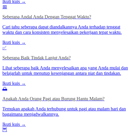
Ikuti kuis →
📅
Seberapa Andal Anda Dengan Tenggat Waktu?
Cari tahu seberapa dapat diandalkannya Anda terhadap tenggat
waktu dan cara konsisten menyelesaikan pekerjaan tepat waktu.
Ikuti kuis →
✅
Seberapa Baik Tindak Lanjut Anda?
Lihat seberapa baik Anda menyelesaikan apa yang Anda mulai dan
belajarlah untuk menutup kesenjangan antara niat dan tindakan.
Ikuti kuis →
🌅
Apakah Anda Orang Pagi atau Burung Hantu Malam?
Temukan apakah Anda terhubung untuk pagi atau malam hari dan
bagaimana menjadwalkannya.
Ikuti kuis →
🦉