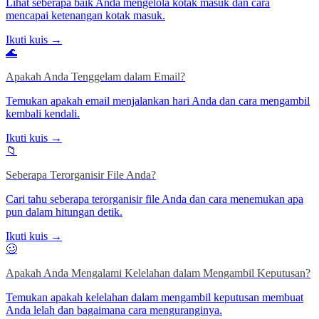
Lihat seberapa baik Anda mengelola kotak masuk dan cara
mencapai ketenangan kotak masuk.
Ikuti kuis →
🌊
Apakah Anda Tenggelam dalam Email?
Temukan apakah email menjalankan hari Anda dan cara mengambil
kembali kendali.
Ikuti kuis →
📁
Seberapa Terorganisir File Anda?
Cari tahu seberapa terorganisir file Anda dan cara menemukan apa
pun dalam hitungan detik.
Ikuti kuis →
🥴
Apakah Anda Mengalami Kelelahan dalam Mengambil Keputusan?
Temukan apakah kelelahan dalam mengambil keputusan membuat
Anda lelah dan bagaimana cara menguranginya.