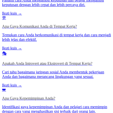
Pahami cara Anda mengambil keputusan dan belajar mengambil
keputusan dengan lebih cepat dan lebih percaya diri.
Ikuti kuis →
💬
Apa Gaya Komunikasi Anda di Tempat Kerja?
Temukan cara Anda berkomunikasi di tempat kerja dan cara menjadi
lebih jelas dan efektif.
Ikuti kuis →
🎭
Apakah Anda Introvert atau Ekstrovert di Tempat Kerja?
Cari tahu bagaimana jaringan sosial Anda membentuk pekerjaan
Anda dan bagaimana merancang lingkungan yang sesuai.
Ikuti kuis →
👑
Apa Gaya Kepemimpinan Anda?
Identifikasi gaya kepemimpinan Anda dan pelajari cara memimpin
dengan cara yang menghasilkan sisi terbaik dari orang lain.