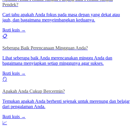
Pendek?
Cari tahu apakah Anda fokus pada masa depan yang dekat atau
jauh, dan bagaimana menyeimbangkan keduanya.
Ikuti kuis →
📋
Seberapa Baik Perencanaan Mingguan Anda?
Lihat seberapa baik Anda merencanakan minggu Anda dan
bagaimana menyiapkan setiap minggunya agar sukses.
Ikuti kuis →
🪞
Apakah Anda Cukup Bercermin?
Temukan apakah Anda berhenti sejenak untuk merenung dan belajar
dari pengalaman Anda.
Ikuti kuis →
📈