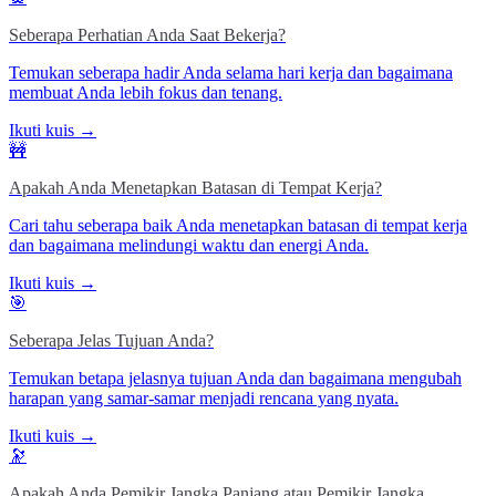
Seberapa Perhatian Anda Saat Bekerja?
Temukan seberapa hadir Anda selama hari kerja dan bagaimana
membuat Anda lebih fokus dan tenang.
Ikuti kuis →
🚧
Apakah Anda Menetapkan Batasan di Tempat Kerja?
Cari tahu seberapa baik Anda menetapkan batasan di tempat kerja
dan bagaimana melindungi waktu dan energi Anda.
Ikuti kuis →
🎯
Seberapa Jelas Tujuan Anda?
Temukan betapa jelasnya tujuan Anda dan bagaimana mengubah
harapan yang samar-samar menjadi rencana yang nyata.
Ikuti kuis →
🔭
Apakah Anda Pemikir Jangka Panjang atau Pemikir Jangka