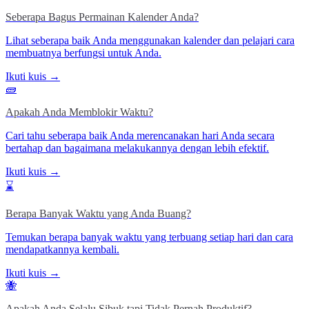
Seberapa Bagus Permainan Kalender Anda?
Lihat seberapa baik Anda menggunakan kalender dan pelajari cara
membuatnya berfungsi untuk Anda.
Ikuti kuis →
🧱
Apakah Anda Memblokir Waktu?
Cari tahu seberapa baik Anda merencanakan hari Anda secara
bertahap dan bagaimana melakukannya dengan lebih efektif.
Ikuti kuis →
⌛
Berapa Banyak Waktu yang Anda Buang?
Temukan berapa banyak waktu yang terbuang setiap hari dan cara
mendapatkannya kembali.
Ikuti kuis →
🐝
Apakah Anda Selalu Sibuk tapi Tidak Pernah Produktif?