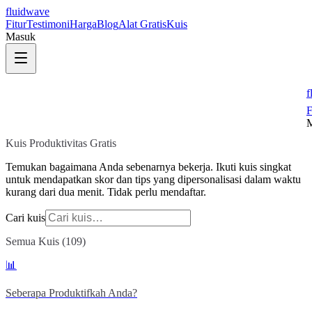
fluidwave
Fitur
Testimoni
Harga
Blog
Alat Gratis
Kuis
Masuk
f
F
M
Kuis Produktivitas Gratis
Temukan bagaimana Anda sebenarnya bekerja. Ikuti kuis singkat
untuk mendapatkan skor dan tips yang dipersonalisasi dalam waktu
kurang dari dua menit. Tidak perlu mendaftar.
Cari kuis
Semua Kuis (109)
📊
Seberapa Produktifkah Anda?