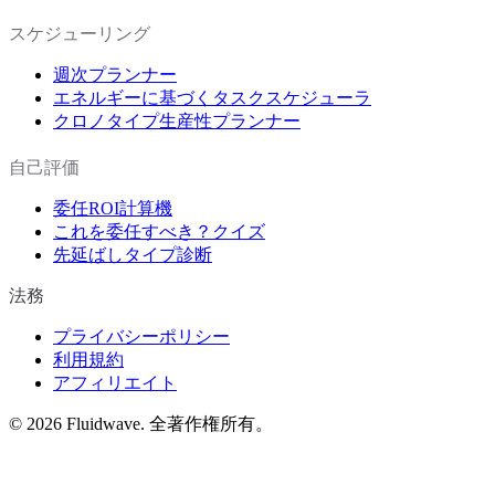
スケジューリング
週次プランナー
エネルギーに基づくタスクスケジューラ
クロノタイプ生産性プランナー
自己評価
委任ROI計算機
これを委任すべき？クイズ
先延ばしタイプ診断
法務
プライバシーポリシー
利用規約
アフィリエイト
©
2026
Fluidwave. 全著作権所有。