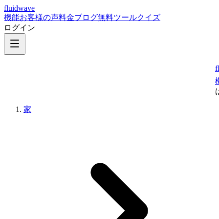
fluidwave
機能
お客様の声
料金
ブログ
無料ツール
クイズ
ログイン
f
家