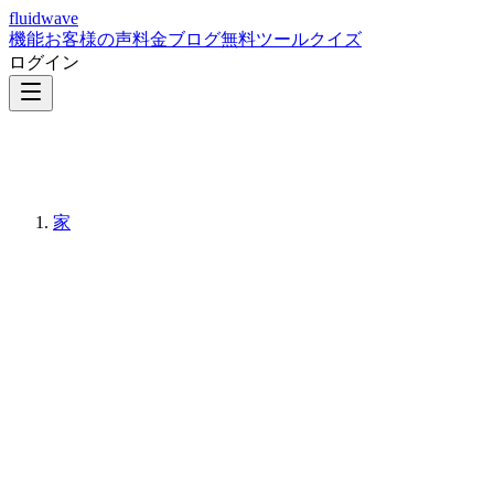
fluidwave
機能
お客様の声
料金
ブログ
無料ツール
クイズ
ログイン
家