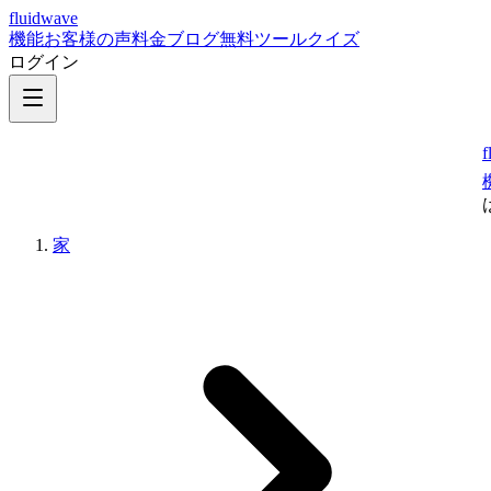
fluidwave
機能
お客様の声
料金
ブログ
無料ツール
クイズ
ログイン
f
家