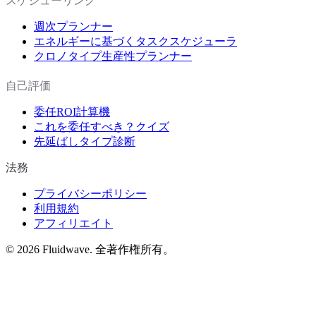
スケジューリング
週次プランナー
エネルギーに基づくタスクスケジューラ
クロノタイプ生産性プランナー
自己評価
委任ROI計算機
これを委任すべき？クイズ
先延ばしタイプ診断
法務
プライバシーポリシー
利用規約
アフィリエイト
©
2026
Fluidwave. 全著作権所有。