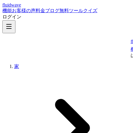
fluidwave
機能
お客様の声
料金
ブログ
無料ツール
クイズ
ログイン
f
家