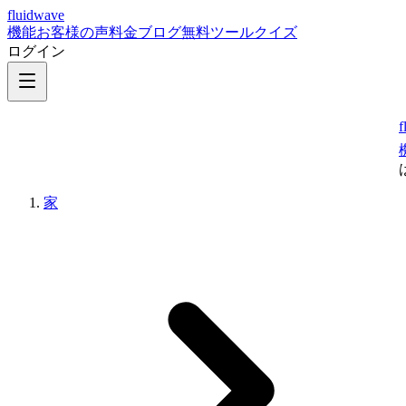
fluidwave
機能
お客様の声
料金
ブログ
無料ツール
クイズ
ログイン
f
家