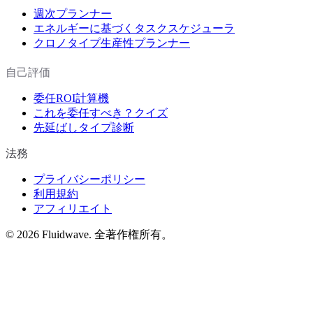
週次プランナー
エネルギーに基づくタスクスケジューラ
クロノタイプ生産性プランナー
自己評価
委任ROI計算機
これを委任すべき？クイズ
先延ばしタイプ診断
法務
プライバシーポリシー
利用規約
アフィリエイト
©
2026
Fluidwave. 全著作権所有。