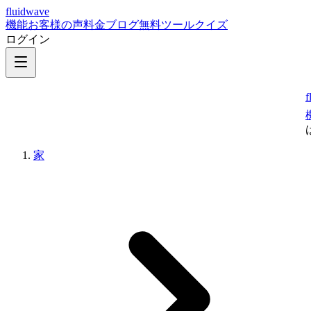
fluidwave
機能
お客様の声
料金
ブログ
無料ツール
クイズ
ログイン
f
家