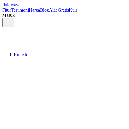
fluidwave
Fitur
Testimoni
Harga
Blog
Alat Gratis
Kuis
Masuk
Rumah