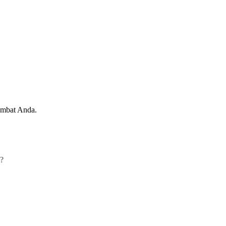
ambat Anda.
a?