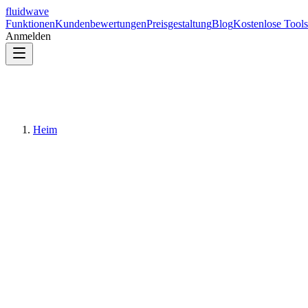
fluidwave
Funktionen
Kundenbewertungen
Preisgestaltung
Blog
Kostenlose Tools
Anmelden
Heim