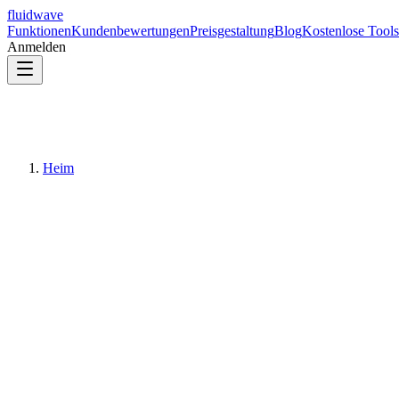
fluidwave
Funktionen
Kundenbewertungen
Preisgestaltung
Blog
Kostenlose Tools
Anmelden
Heim