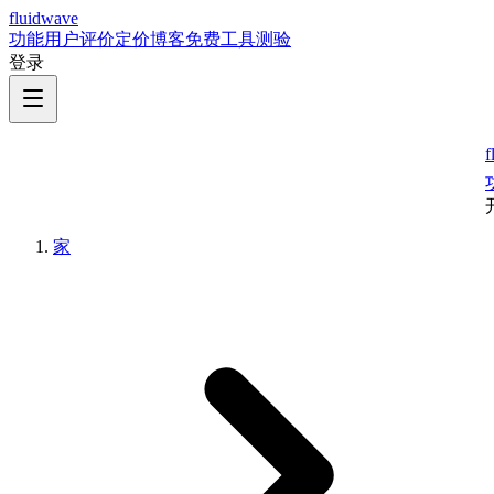
fluidwave
功能
用户评价
定价
博客
免费工具
测验
登录
f
家