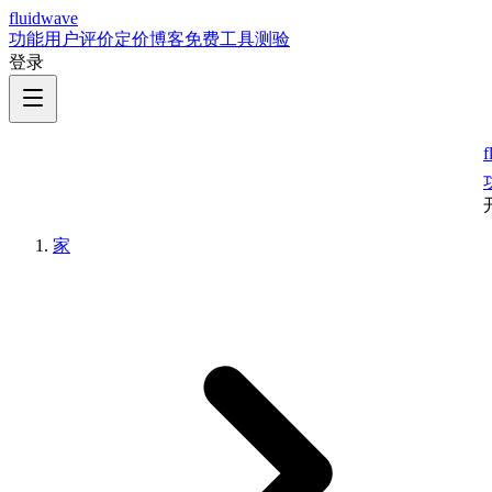
fluidwave
功能
用户评价
定价
博客
免费工具
测验
登录
f
家