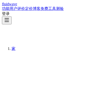
fluidwave
功能
用户评价
定价
博客
免费工具
测验
登录
家