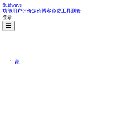
fluidwave
功能
用户评价
定价
博客
免费工具
测验
登录
家