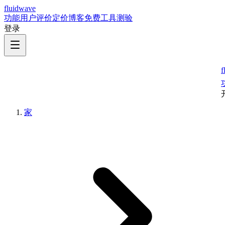
fluidwave
功能
用户评价
定价
博客
免费工具
测验
登录
f
家