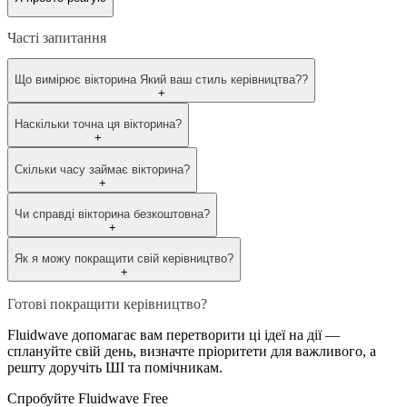
Часті запитання
Що вимірює вікторина Який ваш стиль керівництва??
+
Наскільки точна ця вікторина?
+
Скільки часу займає вікторина?
+
Чи справді вікторина безкоштовна?
+
Як я можу покращити свій керівництво?
+
Готові покращити керівництво?
Fluidwave допомагає вам перетворити ці ідеї на дії —
сплануйте свій день, визначте пріоритети для важливого, а
решту доручіть ШІ та помічникам.
Спробуйте Fluidwave Free