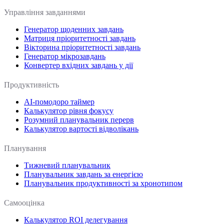
Управління завданнями
Генератор щоденних завдань
Матриця пріоритетності завдань
Вікторина пріоритетності завдань
Генератор мікрозавдань
Конвертер вхідних завдань у дії
Продуктивність
AI-помодоро таймер
Калькулятор рівня фокусу
Розумний планувальник перерв
Калькулятор вартості відволікань
Планування
Тижневий планувальник
Планувальник завдань за енергією
Планувальник продуктивності за хронотипом
Самооцінка
Калькулятор ROI делегування