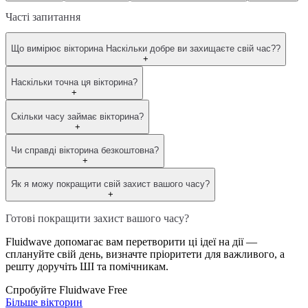
Часті запитання
Що вимірює вікторина Наскільки добре ви захищаєте свій час??
+
Наскільки точна ця вікторина?
+
Скільки часу займає вікторина?
+
Чи справді вікторина безкоштовна?
+
Як я можу покращити свій захист вашого часу?
+
Готові покращити захист вашого часу?
Fluidwave допомагає вам перетворити ці ідеї на дії —
сплануйте свій день, визначте пріоритети для важливого, а
решту доручіть ШІ та помічникам.
Спробуйте Fluidwave Free
Більше вікторин