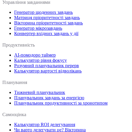
Управління завданнями
Генератор щоденних завдань
Матриця пріоритетності завдань
Вікторина пріоритетності завдань
Генератор мікрозавдань
Конвертер вхідних завдань у дії
Продуктивність
AI-помодоро таймер
Калькулятор рівня фокусу
Розумний планувальник перерв
Калькулятор вартості відволікань
Планування
Тижневий планувальник
Планувальник завдань за енергією
Планувальник продуктивності за хронотипом
Самооцінка
Калькулятор ROI делегування
Чи варто делегувати це? Вікторина