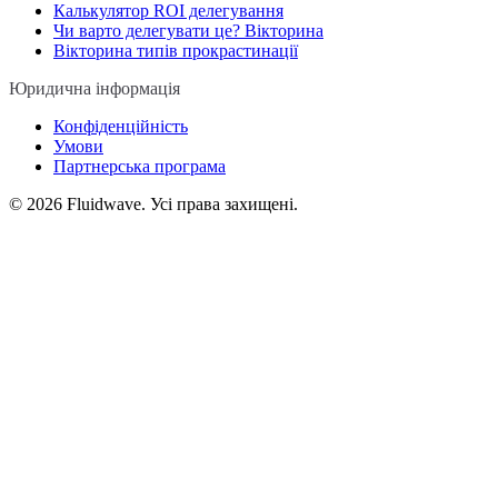
Калькулятор ROI делегування
Чи варто делегувати це? Вікторина
Вікторина типів прокрастинації
Юридична інформація
Конфіденційність
Умови
Партнерська програма
©
2026
Fluidwave. Усі права захищені.