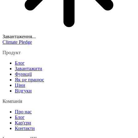
Завантаження...
Climate Pledge
Продукт
Блог
Завантажити
Функції
Як це працює
Ціни
Відгуки
Компанія
Про нас
Блог
Кар'єри
Контакти