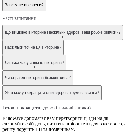
Зовсім не впевнений
Часті запитання
Що вимірює вікторина Наскільки здорові ваші робочі звички??
+
Наскільки точна ця вікторина?
+
Скільки часу займає вікторина?
+
Чи справді вікторина безкоштовна?
+
Як я можу покращити свій здорові трудові звички?
+
Готові покращити здорові трудові звички?
Fluidwave допомагає вам перетворити ці ідеї на дії —
сплануйте свій день, визначте пріоритети для важливого, а
решту доручіть ШІ та помічникам.