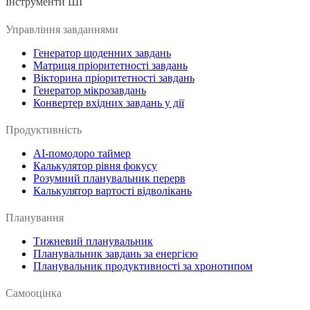
Інструменти ШІ
Управління завданнями
Генератор щоденних завдань
Матриця пріоритетності завдань
Вікторина пріоритетності завдань
Генератор мікрозавдань
Конвертер вхідних завдань у дії
Продуктивність
AI-помодоро таймер
Калькулятор рівня фокусу
Розумний планувальник перерв
Калькулятор вартості відволікань
Планування
Тижневий планувальник
Планувальник завдань за енергією
Планувальник продуктивності за хронотипом
Самооцінка