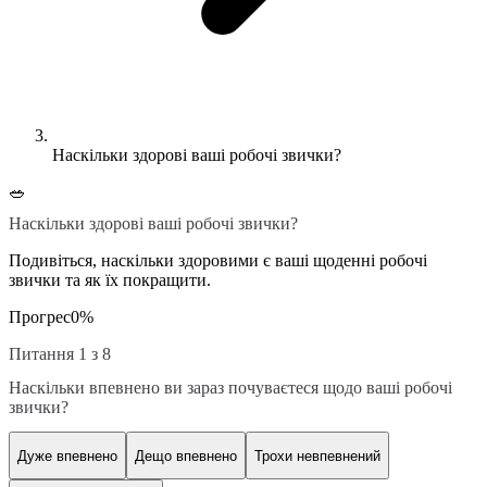
Наскільки здорові ваші робочі звички?
🥗
Наскільки здорові ваші робочі звички?
Подивіться, наскільки здоровими є ваші щоденні робочі
звички та як їх покращити.
Прогрес
0
%
Питання 1 з 8
Наскільки впевнено ви зараз почуваєтеся щодо ваші робочі
звички?
Дуже впевнено
Дещо впевнено
Трохи невпевнений