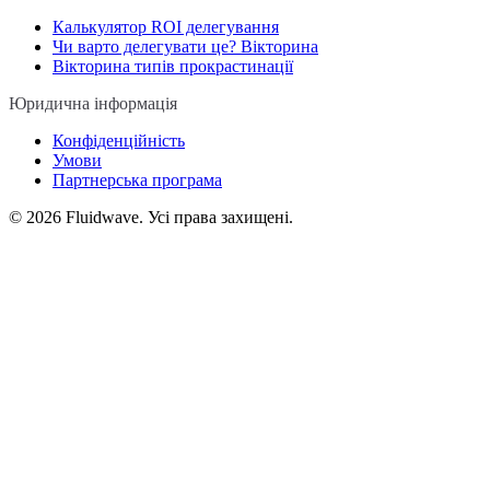
Калькулятор ROI делегування
Чи варто делегувати це? Вікторина
Вікторина типів прокрастинації
Юридична інформація
Конфіденційність
Умови
Партнерська програма
©
2026
Fluidwave. Усі права захищені.