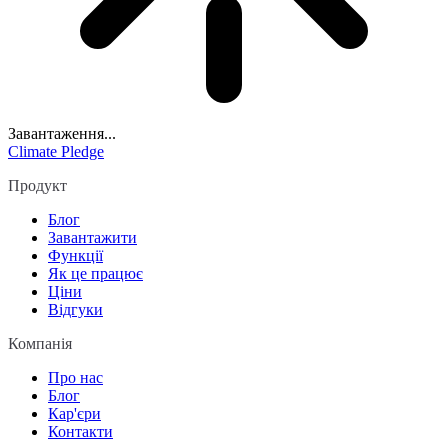
Завантаження...
Climate Pledge
Продукт
Блог
Завантажити
Функції
Як це працює
Ціни
Відгуки
Компанія
Про нас
Блог
Кар'єри
Контакти