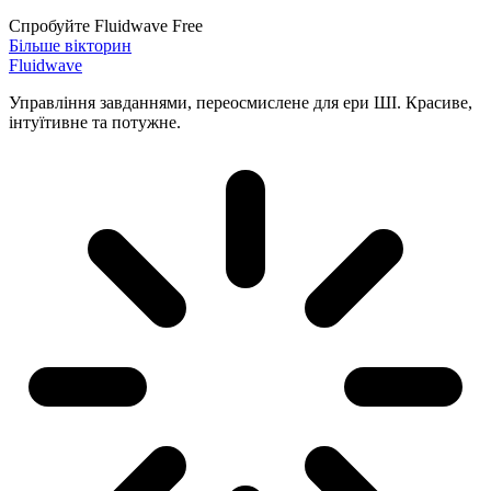
Спробуйте Fluidwave Free
Більше вікторин
Fluidwave
Управління завданнями, переосмислене для ери ШІ. Красиве,
інтуїтивне та потужне.