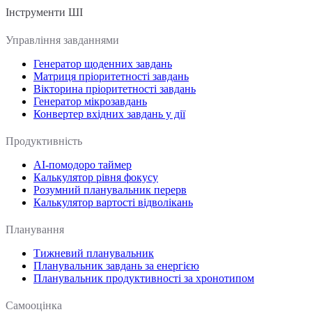
Інструменти ШІ
Управління завданнями
Генератор щоденних завдань
Матриця пріоритетності завдань
Вікторина пріоритетності завдань
Генератор мікрозавдань
Конвертер вхідних завдань у дії
Продуктивність
AI-помодоро таймер
Калькулятор рівня фокусу
Розумний планувальник перерв
Калькулятор вартості відволікань
Планування
Тижневий планувальник
Планувальник завдань за енергією
Планувальник продуктивності за хронотипом
Самооцінка