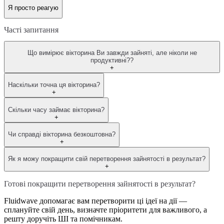
Я просто реагую
Часті запитання
Що вимірює вікторина Ви завжди зайняті, але ніколи не
продуктивні??
+
Наскільки точна ця вікторина?
+
Скільки часу займає вікторина?
+
Чи справді вікторина безкоштовна?
+
Як я можу покращити свій перетворення зайнятості в результат?
+
Готові покращити перетворення зайнятості в результат?
Fluidwave допомагає вам перетворити ці ідеї на дії —
сплануйте свій день, визначте пріоритети для важливого, а
решту доручіть ШІ та помічникам.