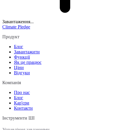
Завантаження...
Climate Pledge
Продукт
Блог
Завантажити
Функції
Як це працює
Ціни
Відгуки
Компанія
Про нас
Блог
Кар'єри
Контакти
Інструменти ШІ
Управління завданнями