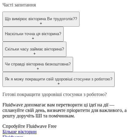
Часті запитання
Що вимірює вікторина Ви трудоголік??
+
Наскільки точна ця вікторина?
+
Скільки часу займає вікторина?
+
Чи справді вікторина безкоштовна?
+
Як я можу покращити свій здоровіші стосунки з роботою?
+
Готові покращити здоровіші стосунки з роботою?
Fluidwave допомагає вам перетворити ці ідеї на дії —
сплануйте свій день, визначте пріоритети для важливого, а
решту доручіть ШІ та помічникам.
Спробуйте Fluidwave Free
Більше вікторин