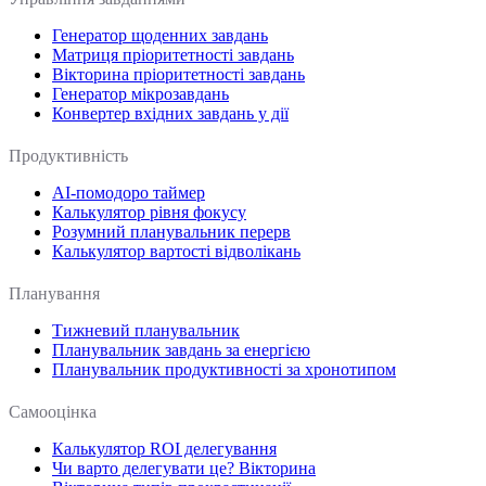
Генератор щоденних завдань
Матриця пріоритетності завдань
Вікторина пріоритетності завдань
Генератор мікрозавдань
Конвертер вхідних завдань у дії
Продуктивність
AI-помодоро таймер
Калькулятор рівня фокусу
Розумний планувальник перерв
Калькулятор вартості відволікань
Планування
Тижневий планувальник
Планувальник завдань за енергією
Планувальник продуктивності за хронотипом
Самооцінка
Калькулятор ROI делегування
Чи варто делегувати це? Вікторина