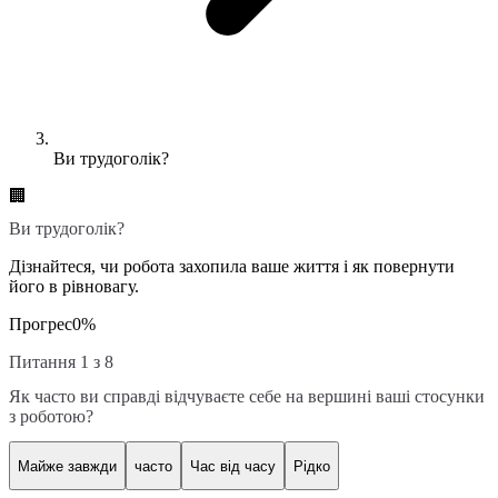
Ви трудоголік?
🏢
Ви трудоголік?
Дізнайтеся, чи робота захопила ваше життя і як повернути
його в рівновагу.
Прогрес
0
%
Питання 1 з 8
Як часто ви справді відчуваєте себе на вершині ваші стосунки
з роботою?
Майже завжди
часто
Час від часу
Рідко