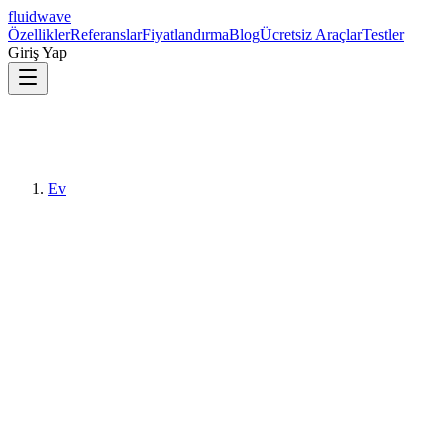
fluidwave
Özellikler
Referanslar
Fiyatlandırma
Blog
Ücretsiz Araçlar
Testler
Giriş Yap
Ev