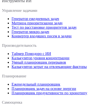
Инструменты ИИ
Управление задачами
Генератор ежедневных задач
Матрица приоритизации задач
Тест по расстановке приоритетов задач
Генератор микро-задач
Конвертер входящих писем в задачи
Производительность
Таймер Помодоро с ИИ
Калькулятор уровня концентрации
Умный планировщик перерывов
Калькулятор затрат на отвлекающие факторы
Планирование
Еженедельный планировщик
Планировщик задач на основе энергии
Планировщик продуктивности по хронотипу
Самооценка