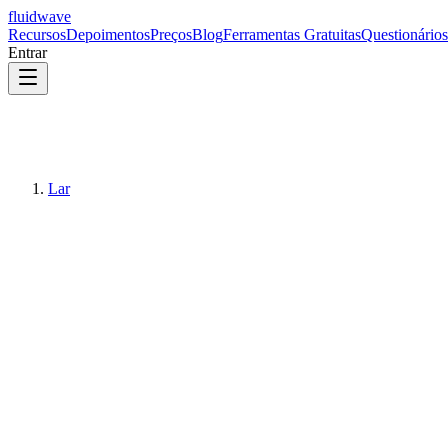
fluidwave
Recursos
Depoimentos
Preços
Blog
Ferramentas Gratuitas
Questionários
Entrar
Lar