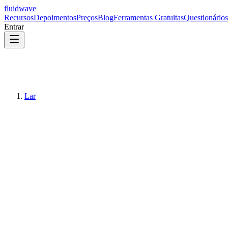
fluidwave
Recursos
Depoimentos
Preços
Blog
Ferramentas Gratuitas
Questionários
Entrar
Lar