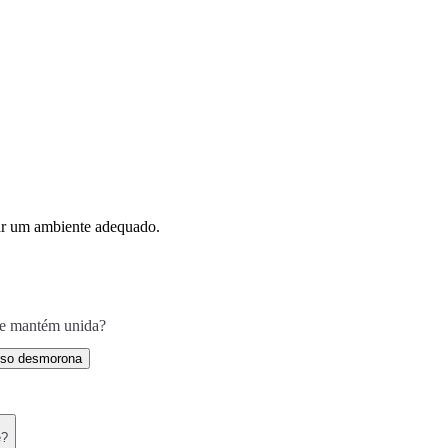
ar um ambiente adequado.
 se mantém unida?
sso desmorona
e?