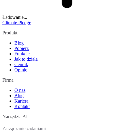
Ładowanie...
Climate Pledge
Produkt
Blog
Pobierz
Funkcje
Jak to działa
Cennik
Opinie
Firma
O nas
Blog
Kariera
Kontakt
Narzędzia AI
Zarządzanie zadaniami