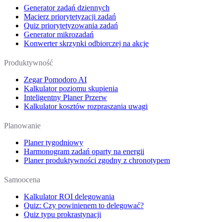
Generator zadań dziennych
Macierz priorytetyzacji zadań
Quiz priorytetyzowania zadań
Generator mikrozadań
Konwerter skrzynki odbiorczej na akcje
Produktywność
Zegar Pomodoro AI
Kalkulator poziomu skupienia
Inteligentny Planer Przerw
Kalkulator kosztów rozpraszania uwagi
Planowanie
Planer tygodniowy
Harmonogram zadań oparty na energii
Planer produktywności zgodny z chronotypem
Samoocena
Kalkulator ROI delegowania
Quiz: Czy powinienem to delegować?
Quiz typu prokrastynacji