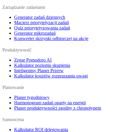
Zarządzanie zadaniami
Generator zadań dziennych
Macierz priorytetyzacji zadań
Quiz priorytetyzowania zadań
Generator mikrozadań
Konwerter skrzynki odbiorczej na akcje
Produktywność
Zegar Pomodoro AI
Kalkulator poziomu skupienia
Inteligentny Planer Przerw
Kalkulator kosztów rozpraszania uwagi
Planowanie
Planer tygodniowy
Harmonogram zadań oparty na energii
Planer produktywności zgodny z chronotypem
Samoocena
Kalkulator ROI delegowania