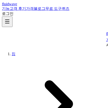
fluidwave
기능
고객 후기
가격
블로그
무료 도구
퀴즈
로그인
f
집