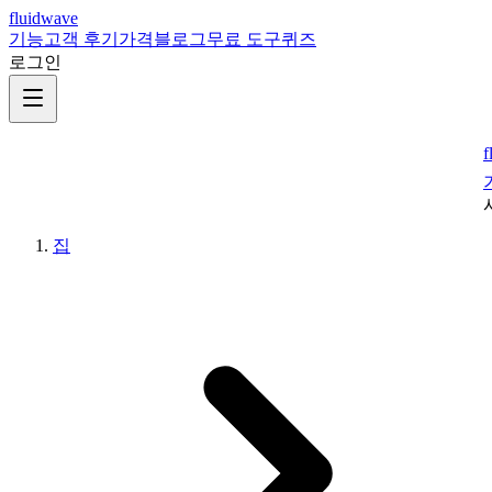
fluidwave
기능
고객 후기
가격
블로그
무료 도구
퀴즈
로그인
f
집