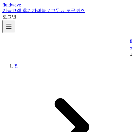
fluidwave
기능
고객 후기
가격
블로그
무료 도구
퀴즈
로그인
f
집