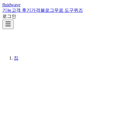
fluidwave
기능
고객 후기
가격
블로그
무료 도구
퀴즈
로그인
집