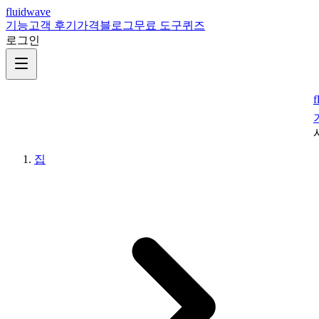
fluidwave
기능
고객 후기
가격
블로그
무료 도구
퀴즈
로그인
f
집