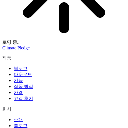
로딩 중...
Climate Pledge
제품
블로그
다운로드
기능
작동 방식
가격
고객 후기
회사
소개
블로그