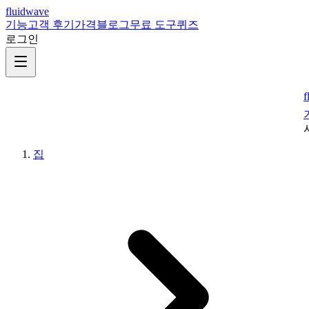
fluidwave
기능
고객 후기
가격
블로그
무료 도구
퀴즈
로그인
f
집