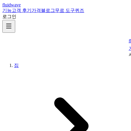
fluidwave
기능
고객 후기
가격
블로그
무료 도구
퀴즈
로그인
f
집