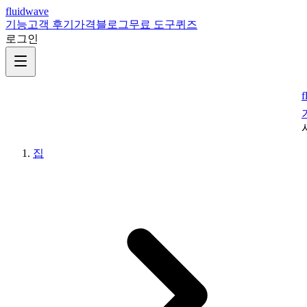
fluidwave
기능
고객 후기
가격
블로그
무료 도구
퀴즈
로그인
f
집