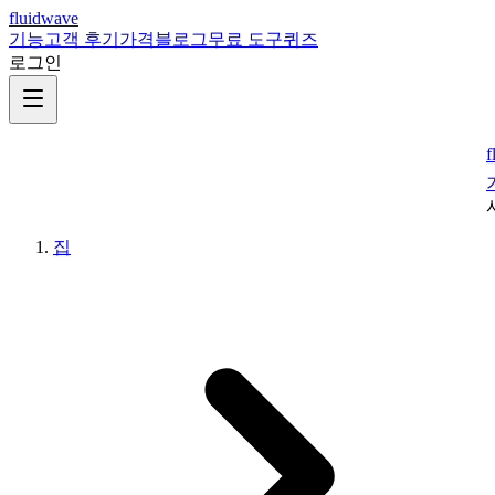
fluidwave
기능
고객 후기
가격
블로그
무료 도구
퀴즈
로그인
f
집