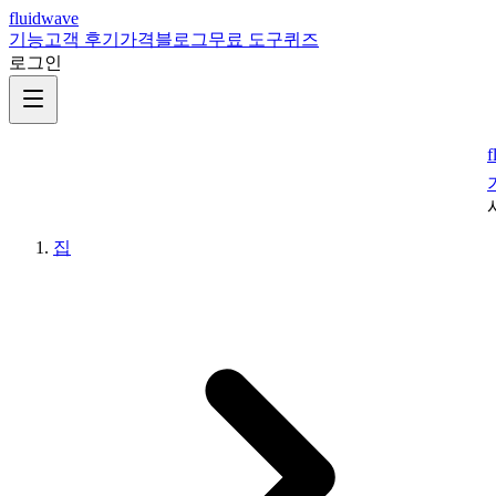
fluidwave
기능
고객 후기
가격
블로그
무료 도구
퀴즈
로그인
f
집