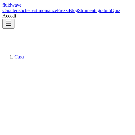
fluidwave
Caratteristiche
Testimonianze
Prezzi
Blog
Strumenti gratuiti
Quiz
Accedi
Casa