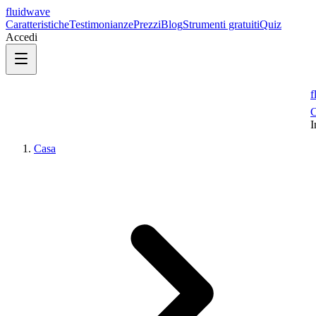
fluidwave
Caratteristiche
Testimonianze
Prezzi
Blog
Strumenti gratuiti
Quiz
Accedi
f
C
I
Casa