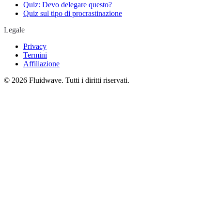
Quiz: Devo delegare questo?
Quiz sul tipo di procrastinazione
Legale
Privacy
Termini
Affiliazione
©
2026
Fluidwave. Tutti i diritti riservati.