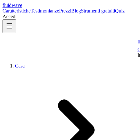
fluidwave
Caratteristiche
Testimonianze
Prezzi
Blog
Strumenti gratuiti
Quiz
Accedi
f
C
I
Casa