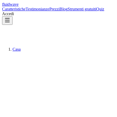
fluidwave
Caratteristiche
Testimonianze
Prezzi
Blog
Strumenti gratuiti
Quiz
Accedi
Casa