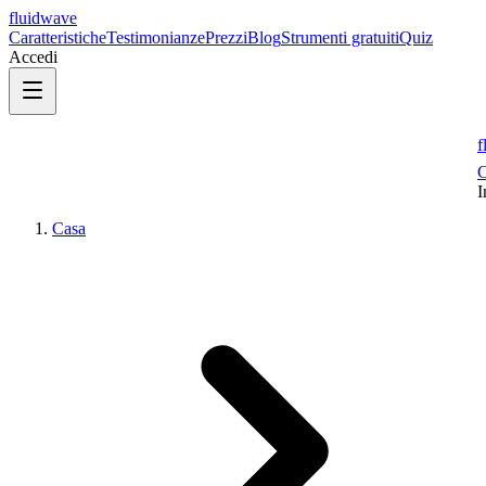
fluidwave
Caratteristiche
Testimonianze
Prezzi
Blog
Strumenti gratuiti
Quiz
Accedi
f
C
I
Casa