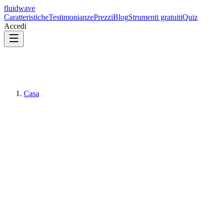
fluidwave
Caratteristiche
Testimonianze
Prezzi
Blog
Strumenti gratuiti
Quiz
Accedi
Casa