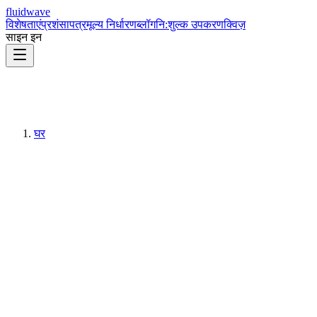
fluidwave
विशेषताएं
प्रशंसापत्र
मूल्य निर्धारण
ब्लॉग
नि:शुल्क उपकरण
क्विज़
साइन इन
घर