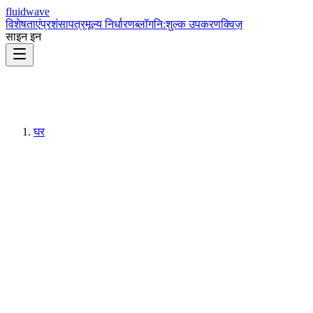
fluidwave
विशेषताएं
प्रशंसापत्र
मूल्य निर्धारण
ब्लॉग
नि:शुल्क उपकरण
क्विज़
साइन इन
घर