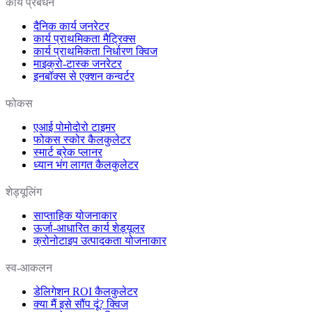
कार्य प्रबंधन
दैनिक कार्य जनरेटर
कार्य प्राथमिकता मैट्रिक्स
कार्य प्राथमिकता निर्धारण क्विज
माइक्रो-टास्क जनरेटर
इनबॉक्स से एक्शन कन्वर्टर
फोकस
एआई पोमोदोरो टाइमर
फोकस स्कोर कैलकुलेटर
स्मार्ट ब्रेक प्लानर
ध्यान भंग लागत कैलकुलेटर
शेड्यूलिंग
साप्ताहिक योजनाकार
ऊर्जा-आधारित कार्य शेड्यूलर
क्रोनोटाइप उत्पादकता योजनाकार
स्व-आकलन
डेलिगेशन ROI कैलकुलेटर
क्या मैं इसे सौंप दूं? क्विज