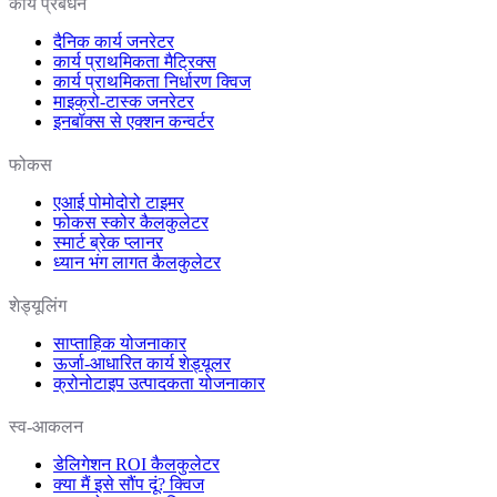
कार्य प्रबंधन
दैनिक कार्य जनरेटर
कार्य प्राथमिकता मैट्रिक्स
कार्य प्राथमिकता निर्धारण क्विज
माइक्रो-टास्क जनरेटर
इनबॉक्स से एक्शन कन्वर्टर
फोकस
एआई पोमोदोरो टाइमर
फोकस स्कोर कैलकुलेटर
स्मार्ट ब्रेक प्लानर
ध्यान भंग लागत कैलकुलेटर
शेड्यूलिंग
साप्ताहिक योजनाकार
ऊर्जा-आधारित कार्य शेड्यूलर
क्रोनोटाइप उत्पादकता योजनाकार
स्व-आकलन
डेलिगेशन ROI कैलकुलेटर
क्या मैं इसे सौंप दूं? क्विज