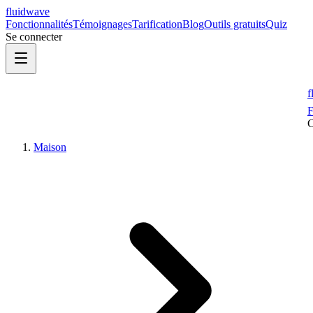
fluidwave
Fonctionnalités
Témoignages
Tarification
Blog
Outils gratuits
Quiz
Se connecter
f
F
Maison