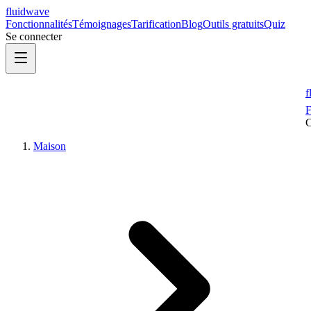
fluidwave
Fonctionnalités
Témoignages
Tarification
Blog
Outils gratuits
Quiz
Se connecter
f
F
Maison