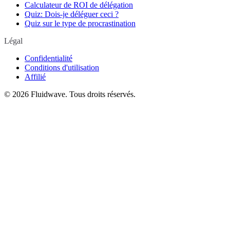
Calculateur de ROI de délégation
Quiz: Dois-je déléguer ceci ?
Quiz sur le type de procrastination
Légal
Confidentialité
Conditions d'utilisation
Affilié
©
2026
Fluidwave. Tous droits réservés.