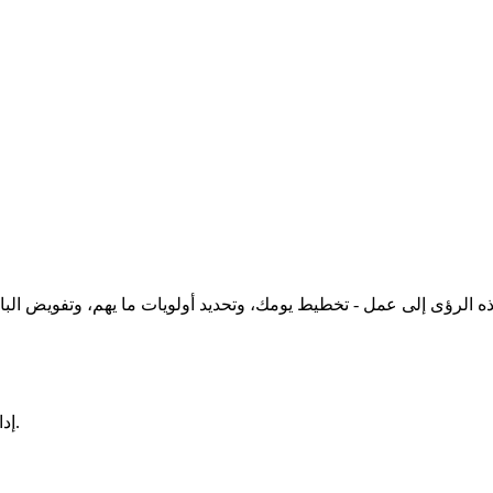
إدارة المهام معاد تصورها لعصر الذكاء الاصطناعي. جميلة وبديهية وقوية.