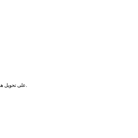
تساعدك Fluidwave على تحويل هذه الرؤى إلى عمل - تخطيط يومك، وتحديد أولويات ما يهم، وتفويض الباقي إلى الذكاء الاصطناعي والمساعدين البشريين.